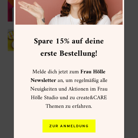
Kumihimo als DIY Sommer-Trend 2026
IKEA Hack – DIY Korkuntersetzer mit
Gießpulver
Spare 15% auf deine
erste Bestellung!
Melde dich jetzt zum
Frau Hölle
Newsletter
an, um regelmäßig alle
FOLGE MIR
Neuigkeiten und Aktionen im Frau
Hölle Studio und zu create&CARE
Themen zu erfahren.
ZUR ANMELDUNG
FRAU HÖLLE ONLINESHOP