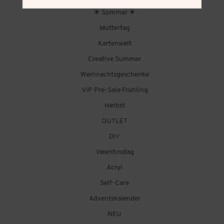
☀ Sommer ☀
Muttertag
Kartenwelt
Creative Summer
Weihnachtsgeschenke
VIP Pre-Sale Frühling
Herbst
OUTLET
DIY
Valentinstag
Acryl
Self-Care
Adventskalender
NEU