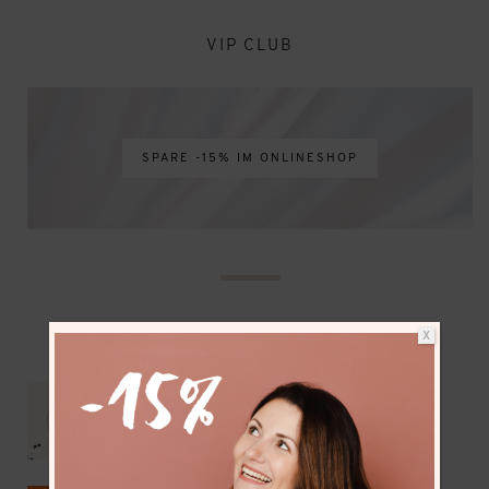
VIP CLUB
SPARE -15% IM ONLINESHOP
X
NEUESTE BEITRÄGE
Mit dem Wohnmobil bis zum Nordkap –
Vorbereitungen & Reiseroute