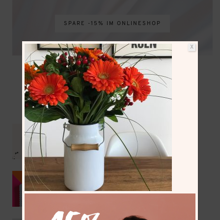
SPARE -15% IM ONLINESHOP
X
NEUESTE BEITRÄGE
Mit dem Wohnmobil bis zum Nordkap –
Vorbereitungen & Reiseroute
Kumihimo als DIY Sommer-Trend 2026