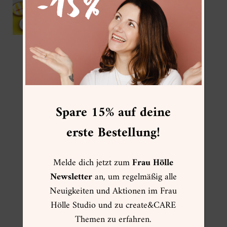
IKEA Hack – DIY Korkuntersetzer mit
Gießpulver
FOLGE MIR
Spare 15% auf deine
erste Bestellung!
Melde dich jetzt zum
Frau Hölle
FRAU HÖLLE ONLINESHOP
Newsletter
an, um regelmäßig alle
Neuigkeiten und Aktionen im Frau
☀ Sommer ☀
Hölle Studio und zu create&CARE
Muttertag
Themen zu erfahren.
Kartenwelt