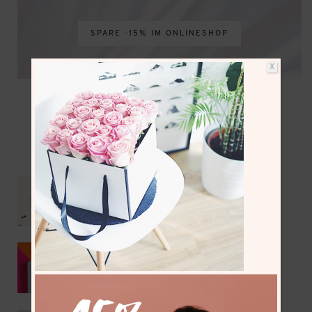
SPARE -15% IM ONLINESHOP
X
NEUESTE BEITRÄGE
Mit dem Wohnmobil bis zum Nordkap –
Vorbereitungen & Reiseroute
Kumihimo als DIY Sommer-Trend 2026