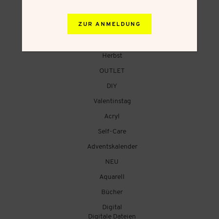
Creative Summer
ZUR ANMELDUNG
Weihnachtsgeschenke
VIP Pre-Sale Frühling
Herbst
OUTLET
DIY
Valentinstag
Acryl
Self-Care
Adventskalender
NEU
Aquarell
Bücher
Digital
Digitale Dateien