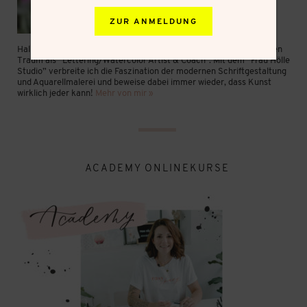
ZUR ANMELDUNG
Hallo, ich bin Frau Hölle aus München! Seit Mai 2016 lebe ich meinen
Traum als “Lettering/Watercolor Artist & Coach”. Mit dem “Frau Hölle
Studio” verbreite ich die Faszination der modernen Schriftgestaltung
und Aquarellmalerei und beweise dabei immer wieder, dass Kunst
wirklich jeder kann!
Mehr von mir »
ACADEMY ONLINEKURSE