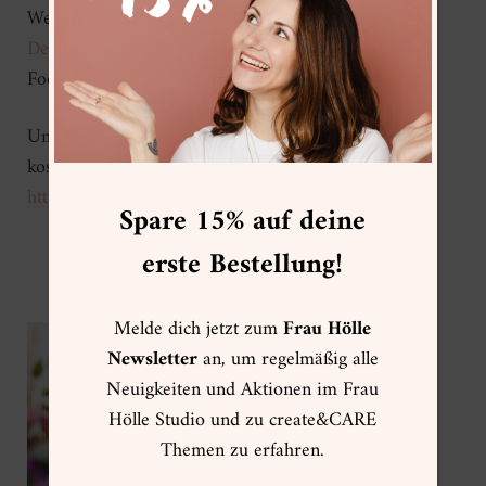
Weitere Goodies: Clairefontaine,
De’Longhi
Deutschland
,
REAL PASSIONATES
,
Food & Deko:
Volvic
,
Weingut MAD
Unsere Partner stellen für die Workshop Teilnehmer
kostenfreie Produkte zur Verfügung. Mehr Infos:
https://www.frauhoelle.com/transparenz
Spare 15% auf deine
erste Bestellung!
Melde dich jetzt zum
Frau Hölle
Newsletter
an, um regelmäßig alle
Neuigkeiten und Aktionen im Frau
Hölle Studio und zu create&CARE
Themen zu erfahren.