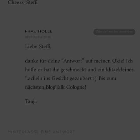
Cheers, Steffi
FRAU HÖLLE
Zum Antworten anmelden
08/12/2013 at 22:36
Liebe Steffi,
danke für deine “Antwort” auf meinen Qkie! Ich
hoffe er hat dir geschmeckt und ein klitzekleines
Lächeln ins Gesicht gezaubert :) Bis zum
nächsten BlogTalk Cologne!
Tanja
HINTERLASSE EINE ANTWORT