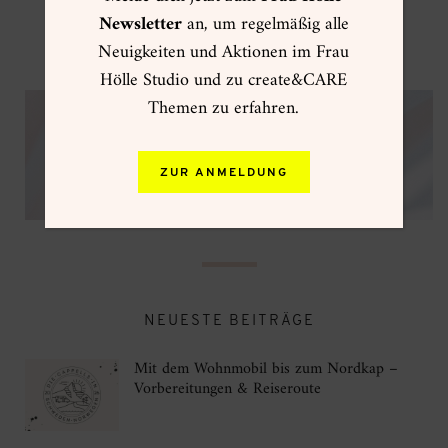
Newsletter
an, um regelmäßig alle
Neuigkeiten und Aktionen im Frau
VIP CLUB
Hölle Studio und zu create&CARE
Themen zu erfahren.
SPARE -15% IM ONLINESHOP
ZUR ANMELDUNG
NEUESTE BEITRÄGE
Mit dem Wohnmobil bis zum Nordkap –
Vorbereitungen & Reiseroute