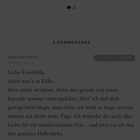
2
2 KOMMENTARE
FRAUSCHMITT
Zum Antworten anmelden
30/11/2013 at 21:22
Liebe FrauHölle,
schön war’s in Kölle.
Dein qukie ist klasse. Habe mir gerade erst einen
barcode scanner runtergeladen. Hätt’ ich mal dich
gefragt beim btcgn, dann hätte ich nicht so lange warten
müssen auf deine nette Page. Ich wünsche dir auch alles
Liebe für ein wunderschönes Fest… und jetzt ess ich ihn,
den genialen Höllenkeks.