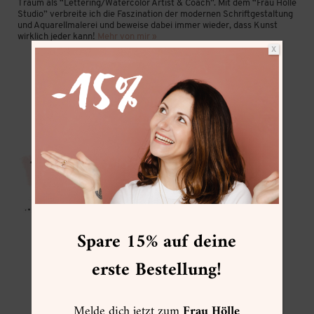
Traum als “Lettering/Watercolor Artist & Coach”. Mit dem “Frau Hölle
Studio” verbreite ich die Faszination der modernen Schriftgestaltung
und Aquarellmalerei und beweise dabei immer wieder, dass Kunst
wirklich jeder kann!
Mehr von mir »
X
ACADEMY ONLINEKURSE
Spare 15% auf deine
erste Bestellung!
Melde dich jetzt zum
Frau Hölle