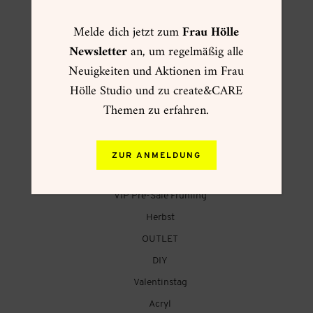
Melde dich jetzt zum
Frau Hölle
Newsletter
an, um regelmäßig alle
FRAU HÖLLE ONLINESHOP
Neuigkeiten und Aktionen im Frau
Hölle Studio und zu create&CARE
☀ Sommer ☀
Themen zu erfahren.
Muttertag
Kartenwelt
Creative Summer
ZUR ANMELDUNG
Weihnachtsgeschenke
VIP Pre-Sale Frühling
Herbst
OUTLET
DIY
Valentinstag
Acryl