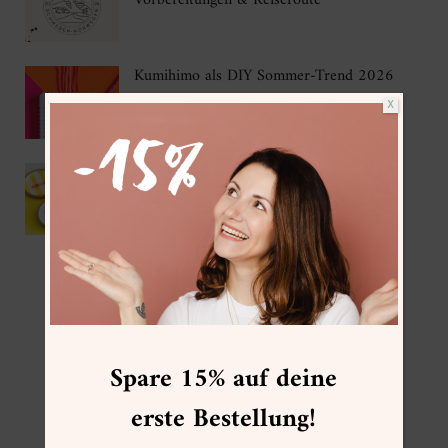
Vorbereitungen & Reiseroute
Kumihimo als DIY Sommer-Trend 2026
X
IKEA Hack – DIY Korkuntersetzer mit
Gießpulver
FOLGE MIR
Spare 15% auf deine
erste Bestellung!