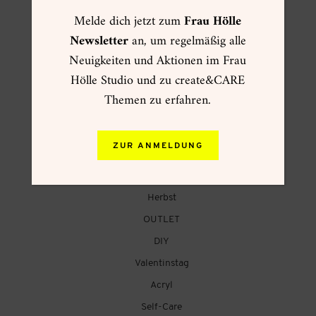
Melde dich jetzt zum
Frau Hölle
FRAU HÖLLE ONLINESHOP
Newsletter
an, um regelmäßig alle
Neuigkeiten und Aktionen im Frau
☀ Sommer ☀
Hölle Studio und zu create&CARE
Muttertag
Themen zu erfahren.
Kartenwelt
Creative Summer
ZUR ANMELDUNG
Weihnachtsgeschenke
VIP Pre-Sale Frühling
Herbst
OUTLET
DIY
Valentinstag
Acryl
Self-Care