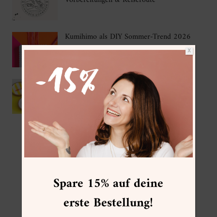
Vorbereitungen & Reiseroute
Kumihimo als DIY Sommer-Trend 2026
X
IKEA Hack – DIY Korkuntersetzer mit
Gießpulver
FOLGE MIR
Spare 15% auf deine
erste Bestellung!