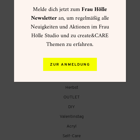
Melde dich jetzt zum
Frau Hölle
FRAU HÖLLE ONLINESHOP
Newsletter
an, um regelmäßig alle
Neuigkeiten und Aktionen im Frau
☀ Sommer ☀
Hölle Studio und zu create&CARE
Muttertag
Themen zu erfahren.
Kartenwelt
Creative Summer
ZUR ANMELDUNG
Weihnachtsgeschenke
VIP Pre-Sale Frühling
Herbst
OUTLET
DIY
Valentinstag
Acryl
Self-Care