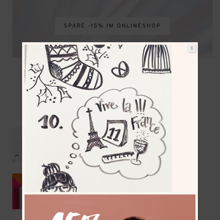
SPARE -15% IM ONLINESHOP
X
NEUESTE BEITRÄGE
Mit dem Wohnmobil bis zum Nordkap –
Vorbereitungen & Reiseroute
Kumihimo als DIY Sommer-Trend 2026