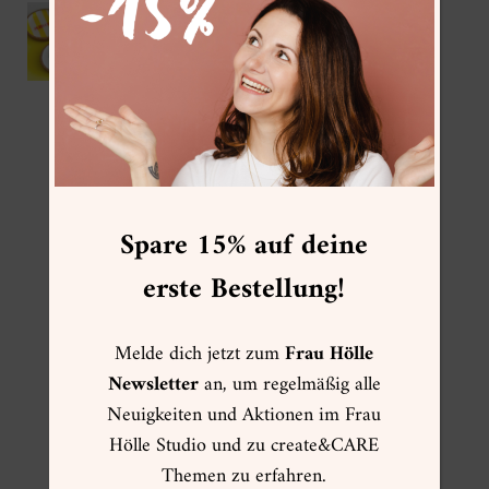
IKEA Hack – DIY Korkuntersetzer mit
Gießpulver
FOLGE MIR
Spare 15% auf deine
erste Bestellung!
Melde dich jetzt zum
Frau Hölle
FRAU HÖLLE ONLINESHOP
Newsletter
an, um regelmäßig alle
Neuigkeiten und Aktionen im Frau
☀ Sommer ☀
Hölle Studio und zu create&CARE
Muttertag
Themen zu erfahren.
Kartenwelt