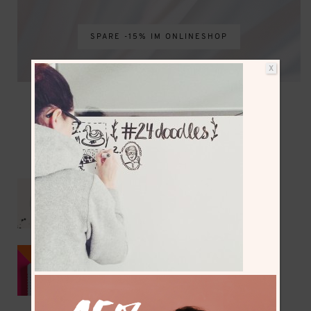
SPARE -15% IM ONLINESHOP
X
NEUESTE BEITRÄGE
Mit dem Wohnmobil bis zum Nordkap –
Vorbereitungen & Reiseroute
Kumihimo als DIY Sommer-Trend 2026