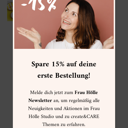
IKEA Hack – DIY Korkuntersetzer mit
Gießpulver
FOLGE MIR
Spare 15% auf deine
erste Bestellung!
Melde dich jetzt zum
Frau Hölle
FRAU HÖLLE ONLINESHOP
Newsletter
an, um regelmäßig alle
Neuigkeiten und Aktionen im Frau
☀ Sommer ☀
Hölle Studio und zu create&CARE
Muttertag
Themen zu erfahren.
Kartenwelt