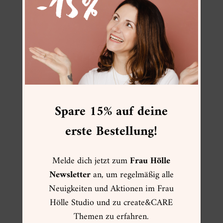
FOLGE MIR
FRAU HÖLLE ONLINESHOP
Spare 15% auf deine
☀ Sommer ☀
erste Bestellung!
Muttertag
Kartenwelt
Melde dich jetzt zum
Frau Hölle
Creative Summer
Newsletter
an, um regelmäßig alle
Weihnachtsgeschenke
Neuigkeiten und Aktionen im Frau
VIP Pre-Sale Frühling
Hölle Studio und zu create&CARE
Herbst
Themen zu erfahren.