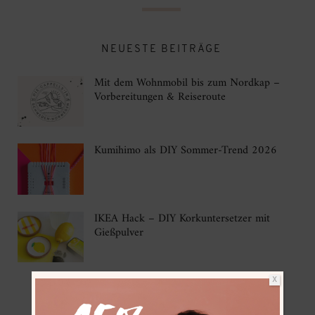
NEUESTE BEITRÄGE
Mit dem Wohnmobil bis zum Nordkap –
Vorbereitungen & Reiseroute
Kumihimo als DIY Sommer-Trend 2026
IKEA Hack – DIY Korkuntersetzer mit
Gießpulver
X