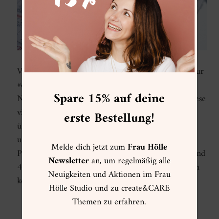
Vor genau einem Monat hatte ich an dieser Stelle zur
#doodleresolution aufgerufen, zum Festhalten der
Spare 15% auf deine
Neujahrsvorsätze und -pläne als Sketchnote. Auf diese
visuelle Weise kann man noch einmal bewusst(er)
erste Bestellung!
über die Ziele für das kommende Jahr nachdenken
und erinnert sich mit dem handfesten Ergebnis auf
Melde dich jetzt zum
Frau Hölle
Papier auch im Dezember noch daran ;) 10 Tage und
Newsletter
an, um regelmäßig alle
48 Doodler später Es dauerte nicht lange (eigentlich
Neuigkeiten und Aktionen im Frau
keine 6 Stunden) bis der…
Hölle Studio und zu create&CARE
Themen zu erfahren.
WEITERLESEN