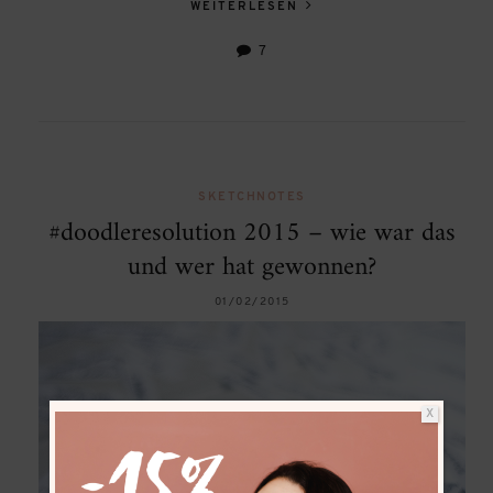
WEITERLESEN
7
SKETCHNOTES
#doodleresolution 2015 – wie war das
und wer hat gewonnen?
01/02/2015
X