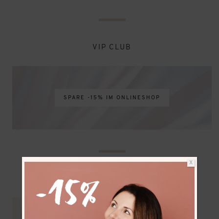
VIP CLUB
SPARE -15% IM ONLINESHOP
X
NEUESTE BEITRÄGE
Mit dem Wohnmobil bis zum Nordkap –
Vorbereitungen & Reiseroute