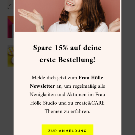
Kumihimo als DIY Sommer-Trend 2026
Spare 15% auf deine
IKEA Hack – DIY Korkuntersetzer mit
Gießpulver
erste Bestellung!
Melde dich jetzt zum
Frau Hölle
Newsletter
an, um regelmäßig alle
Neuigkeiten und Aktionen im Frau
FOLGE MIR
Hölle Studio und zu create&CARE
Themen zu erfahren.
ZUR ANMELDUNG