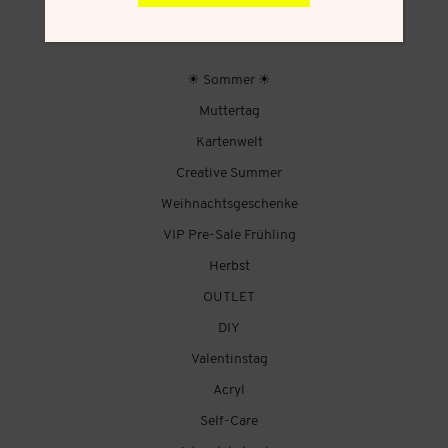
FRAU HÖLLE ONLINESHOP
☀ Sommer ☀
Muttertag
Kartenwelt
Creative Summer
Weihnachtsgeschenke
VIP Pre-Sale Frühling
Herbst
OUTLET
DIY
Valentinstag
Acryl
Self-Care