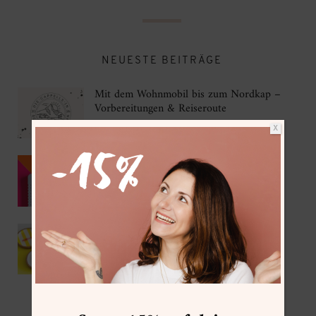
NEUESTE BEITRÄGE
Mit dem Wohnmobil bis zum Nordkap –
Vorbereitungen & Reiseroute
X
Kumihimo als DIY Sommer-Trend 2026
IKEA Hack – DIY Korkuntersetzer mit
Gießpulver