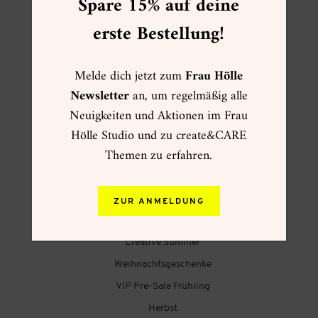
Spare 15% auf deine
erste Bestellung!
FOLGE MIR
Melde dich jetzt zum
Frau Hölle
Newsletter
an, um regelmäßig alle
Neuigkeiten und Aktionen im Frau
Hölle Studio und zu create&CARE
FRAU HÖLLE ONLINESHOP
Themen zu erfahren.
☀ Sommer ☀
Muttertag
ZUR ANMELDUNG
Kartenwelt
Creative Summer
Weihnachtsgeschenke
VIP Pre-Sale Frühling
Herbst