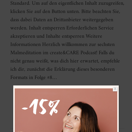
Standard. Um auf den eigentlichen Inhalt zuzugreifen,
klicken Sie auf den Button unten. Bitte beachten Sie,
dass dabei Daten an Drittanbieter weitergegeben
werden. Inhalt entsperren Erforderlichen Service
akzeptieren und Inhalte entsperren Weitere
Informationen Herzlich willkommen zur sechsten
Malmeditation im create&CARE Podcast! Falls du
nicht genau weißt, was dich hier erwartet, empfehle
ich dir, zunächst die Erklärung dieses besonderen
Formats in⁠ Folge #8⁠⁠⁠…
X
WEITERLESEN
0