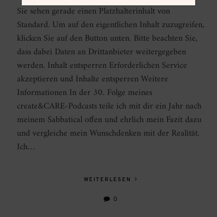
Sie sehen gerade einen Platzhalterinhalt von
Standard. Um auf den eigentlichen Inhalt zuzugreifen,
klicken Sie auf den Button unten. Bitte beachten Sie,
dass dabei Daten an Drittanbieter weitergegeben
werden. Inhalt entsperren Erforderlichen Service
akzeptieren und Inhalte entsperren Weitere
Informationen In der 30. Folge meines
create&CARE-Podcasts teile ich mit dir ein Jahr nach
meinem Sabbatical offen und ehrlich mein Fazit dazu
und vergleiche mein Wunschdenken mit der Realität.
Ich…
WEITERLESEN
0