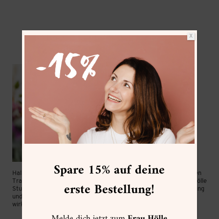
X
Spare 15% auf deine
Hallo, ich bin Frau Hölle aus München! Seit Mai 2016 lebe ich meinen
Traum als “Lettering/Watercolor Artist & Coach”. Mit dem “Frau Hölle
erste Bestellung!
Studio” verbreite ich die Faszination der modernen Schriftgestaltung
und Aquarellmalerei und beweise dabei immer wieder, dass Kunst
wirklich jeder kann!
Mehr von mir »
Melde dich jetzt zum
Frau Hölle