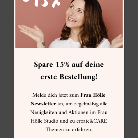
FRAU HÖLLE ONLINESHOP
Spare 15% auf deine
☀ Sommer ☀
Muttertag
erste Bestellung!
Kartenwelt
Creative Summer
Melde dich jetzt zum
Frau Hölle
Weihnachtsgeschenke
Newsletter
an, um regelmäßig alle
Neuigkeiten und Aktionen im Frau
VIP Pre-Sale Frühling
Hölle Studio und zu create&CARE
Herbst
Themen zu erfahren.
OUTLET