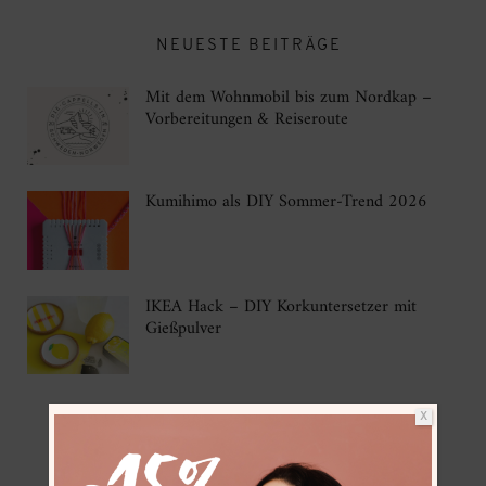
NEUESTE BEITRÄGE
Mit dem Wohnmobil bis zum Nordkap –
Vorbereitungen & Reiseroute
Kumihimo als DIY Sommer-Trend 2026
IKEA Hack – DIY Korkuntersetzer mit
Gießpulver
X
FOLGE MIR