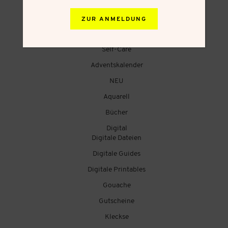
DIY
Valentinstag
ZUR ANMELDUNG
Acryl
Self-Care
Adventskalender
NEU
Aquarell
Bücher
Digital
Digitale Dateien
Digitale Guides
Digitale Printables
Gouache
Gutscheine
Kleckse