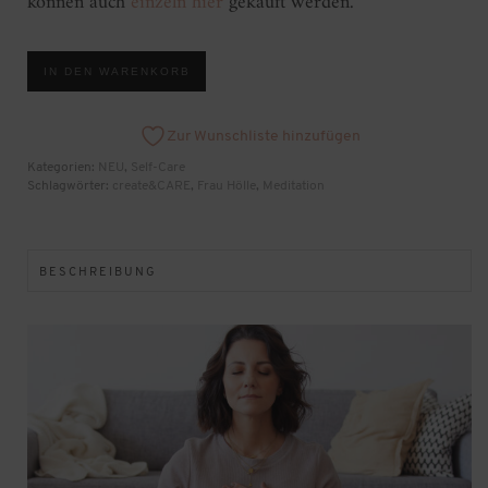
können auch
einzeln hier
gekauft werden.
create&CARE
IN DEN WARENKORB
Meditationspaket
[Digital]
Menge
Zur Wunschliste hinzufügen
Kategorien:
NEU
,
Self-Care
Schlagwörter:
create&CARE
,
Frau Hölle
,
Meditation
BESCHREIBUNG