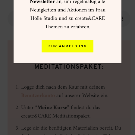
Newsletter
an, um regelmäßig alle
Neuigkeiten und Aktionen im Frau
Hölle Studio und zu create&CARE
Themen zu erfahren.
ZUR ANMELDUNG
SO STARTEST DU MIT DEM
MEDITATIONSPAKET:
Logge dich nach dem Kauf mit deinem
Benutzerkonto
auf unserer Website ein.
Unter
“Meine Kurse”
findest du das
create&CARE Meditationspaket.
Lege dir die benötigten Materialien bereit. Du