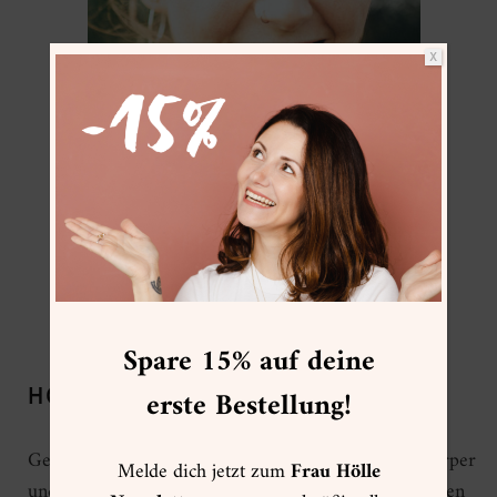
X
MELISSA KENNENLERNEN
Spare 15% auf deine
erste Bestellung!
HÖRPROBE MELISSA:
Geführte Anleitung zu Entspannung und Ruhe in Körper
Melde dich jetzt zum
Frau Hölle
und Geist unter Nutzung verschiedener Atemtechniken