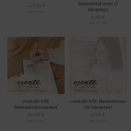
Malmeditationen (7
7,70
€
VON:
Varianten)
zzgl.
Versand
6,90
€
zzgl.
Versand
Dieses
Produkt
weist
mehrere
Varianten
auf.
Die
Optionen
können
auf
der
Produktseite
gewählt
werden
create&CARE
create&CARE Meditationen
Malmeditationspaket
(10 Varianten)
34,90
€
5,90
€
zzgl.
Versand
zzgl.
Versand
Dieses
Produkt