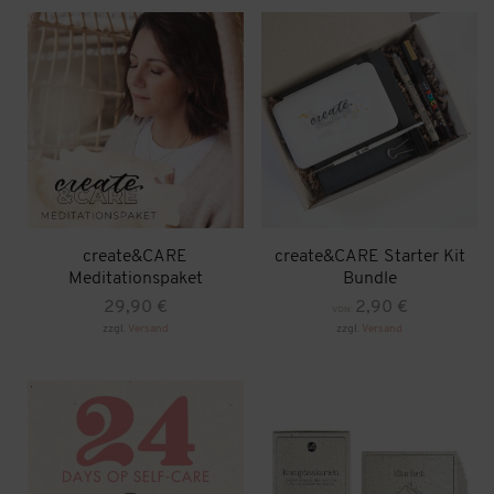
weist
mehrere
Varianten
auf.
Die
Optionen
können
auf
der
Produktseite
gewählt
werden
create&CARE
create&CARE Starter Kit
Meditationspaket
Bundle
29,90
€
2,90
€
VON:
zzgl.
Versand
zzgl.
Versand