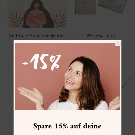
Self-Care Adventskalender
Wertekarten /
Kompasskarten
49,90
€
X
17,90
€
zzgl.
Versand
Spare 15% auf deine