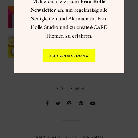
Melde dich jetzt zum
Frau Hölle
Kumihimo als DIY Sommer-Trend 2026
Newsletter
an, um regelmäßig alle
Neuigkeiten und Aktionen im Frau
Hölle Studio und zu create&CARE
Themen zu erfahren.
IKEA Hack – DIY Korkuntersetzer mit
Gießpulver
ZUR ANMELDUNG
FOLGE MIR