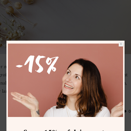
X
er mein “kleiner Ben” verlässt dieses Jahr den Kindergarten
 großen und irgendwie auch beängstigenden Schritt noch nicht
 naht. Und da es diesmal kein Abschied in die Sommerferien,
ir lange Gedanken um das passende Abschiedsgeschenk für…