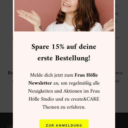
enthalten jeweils eine ausgedruckte Ausmalvorlage,
sowie die passenden Gouache- oder Aquarellfarben.
Selbst wenn du noch nie einen Pinsel in der Hand
hattest, kannst du damit sofort loslegen und hast
garantiert ein schönes und harmonisches Ergebnis –
Spare 15% auf deine
ganz ohne künstlerische Vorkenntnisse!
erste Bestellung!
Wähle zwischen den
drei Frühlingsmotiven
Briefmarken, Vogelhäuschen und Gartenarbeit
sowie
Melde dich jetzt zum
Frau Hölle
deinem gewünschten Material und schon kann es los
Newsletter
an, um regelmäßig alle
gehen!
Neuigkeiten und Aktionen im Frau
Hölle Studio und zu create&CARE
Themen zu erfahren.
ZUR ANMELDUNG
Über Frau Hölle