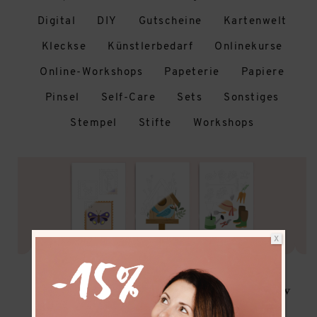
Digital
DIY
Gutscheine
Kartenwelt
Kleckse
Künstlerbedarf
Onlinekurse
Online-Workshops
Papeterie
Papiere
Pinsel
Self-Care
Sets
Sonstiges
Stempel
Stifte
Workshops
X
Mit den Frau Hölle Ausmal Kits kannst du
kreativ
werden und gleichzeitig entspannen
. Die Kits