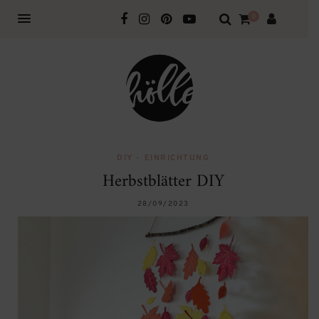
0
DIY
•
EINRICHTUNG
Herbstblätter DIY
28/09/2023