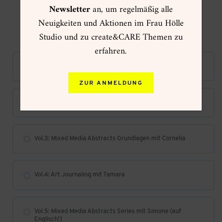
Newsletter
an, um regelmäßig alle
Neuigkeiten und Aktionen im Frau Hölle
Studio und zu create&CARE Themen zu
Kurs Inhalt
erfahren.
Vol.1: Mixed Media Abstracts (Flächen) mit Tanja
ZUR ANMELDUNG
Vol.2: Mixed Media Abstracts (Formen) mit Ingrid
Vol.3: Mixed Media Abstracts Grundlagen mit Cornelia
Vol.4: Art Journaling mit Tamara
Vol.5: Mixed Media Abstracts Series mit Simone (auf
Englisch!)