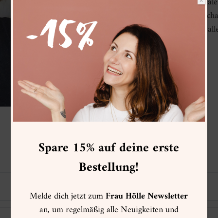
jetzt in der abstrakten Mal
X
Kontrasten. Ihre Leidenscha
mit Mischtechniken, vor alle
Ölpastell und Collage.
Spare 15% auf deine erste
Bestellung!
Melde dich jetzt zum
Frau Hölle Newsletter
an, um regelmäßig alle Neuigkeiten und