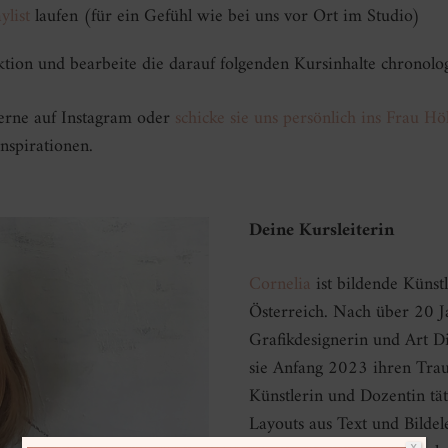
ylist
laufen (für ein Gefühl wie bei uns vor Ort im Studio)
ktion und bearbeite die darauf folgenden Kursinhalte chronolog
gerne auf Instagram oder
schicke sie uns persönlich ins Frau Hö
nspirationen.
Deine Kursleiterin
Cornelia
ist bildende Künst
Österreich. Nach über 20 J
Grafikdesignerin und Art D
sie Anfang 2023 ihren Trau
Künstlerin und Dozentin täti
Layouts aus Text und Bildele