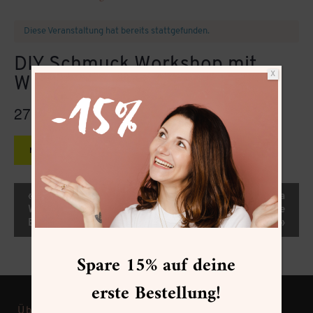
Diese Veranstaltung hat bereits stattgefunden.
DIY Schmuck Workshop mit
X
Wald Berlin
27.04.2024
13:00
15:00
@
–
CEST
MEHR INFOS »
Veranstaltung-
«
DIY Schmuck
Mixed Media
Navigation
Workshop mit Wald
Margeriten Online
Berlin
Workshop
»
Spare 15% auf deine
erste Bestellung!
Über Frau Hölle