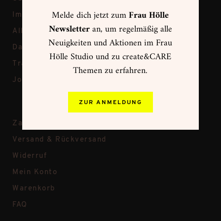
Melde dich jetzt zum
Frau Hölle
Impressum
Newsletter
an, um regelmäßig alle
Allgemeine Geschäftsbedingungen
Neuigkeiten und Aktionen im Frau
Datenschutz
Hölle Studio und zu create&CARE
Transparenz bei Frau Hölle
Themen zu erfahren.
Jobs
ZUR ANMELDUNG
Zahlungsweisen
Versand & Rückversand
Widerruf
Mein Konto
Warenkorb
FAQ