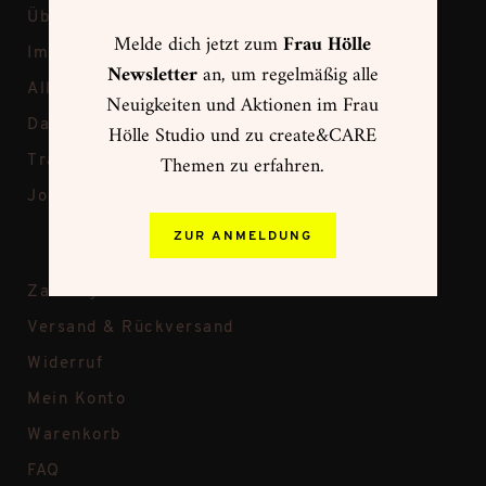
Über Frau Hölle
Melde dich jetzt zum
Frau Hölle
Impressum
Newsletter
an, um regelmäßig alle
Allgemeine Geschäftsbedingungen
Neuigkeiten und Aktionen im Frau
Datenschutz
Hölle Studio und zu create&CARE
Themen zu erfahren.
Transparenz bei Frau Hölle
Jobs
ZUR ANMELDUNG
Zahlungsweisen
Versand & Rückversand
Widerruf
Mein Konto
Warenkorb
FAQ