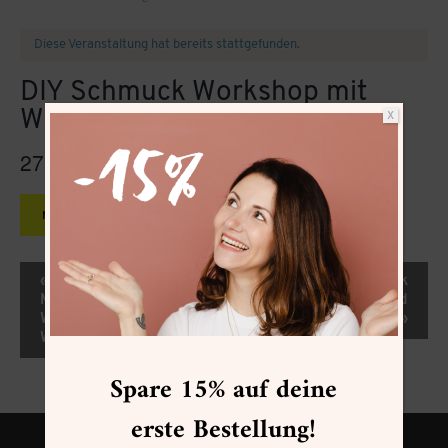
Diese Veranstaltung hat bereits stattgefunden.
DIY Schmuck Workshop mit
Wald Berlin
X
27.04.2024
10:00
12:00
@
–
CEST
MEHR INFOS »
Veranstaltung-
«
Abstract Art/Mixed
DIY Schmuck
Navigation
Media
Workshop mit Wald
Weihnachtskarten
Berlin
»
Workshop
Spare 15% auf deine
erste Bestellung!