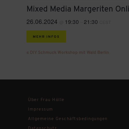
Mixed Media Margeriten On
26.06.2024
19:30
21:30
@
–
CEST
MEHR INFOS
Veranstaltung-
«
DIY Schmuck Workshop mit Wald Berlin
Navigation
Über Frau Hölle
Impressum
Allgemeine Geschäftsbedingungen
Datenschutz