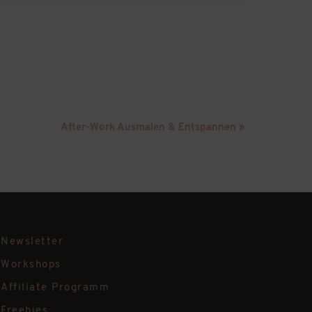
After-Work Ausmalen & Entspannen
»
Newsletter
Workshops
Affiliate Programm
Freebies