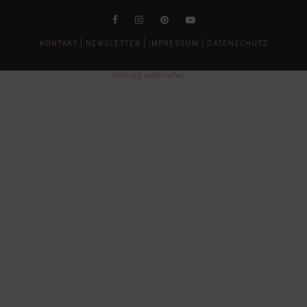
KONTAKT
|
NEWSLETTER
|
IMPRESSUM
|
DATENSCHUTZ
Vertrag widerrufen