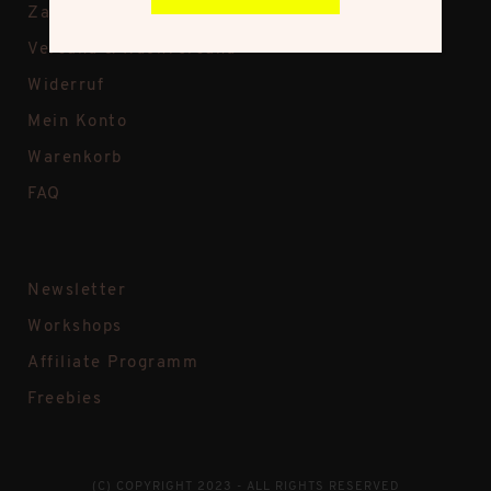
Zahlungsweisen
Versand & Rückversand
Widerruf
Mein Konto
Warenkorb
FAQ
Newsletter
Workshops
Affiliate Programm
Freebies
(C) COPYRIGHT 2023 - ALL RIGHTS RESERVED