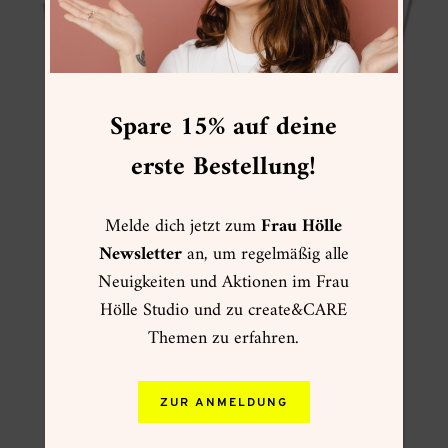
Spare 15% auf deine
erste Bestellung!
Melde dich jetzt zum
Frau Hölle
Newsletter
an, um regelmäßig alle
Neuigkeiten und Aktionen im Frau
Hölle Studio und zu create&CARE
Modern Embroidery Guide
Themen zu erfahren.
9,90
€
Enthält 7% MwSt.
Lieferzeit: keine Lieferzeit (z.B. Download)
ZUR ANMELDUNG