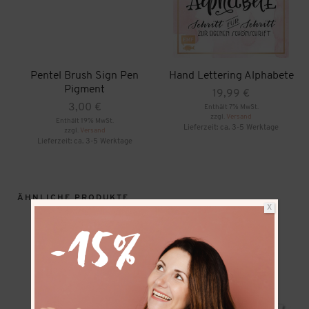
Pentel Brush Sign Pen
Hand Lettering Alphabete
Pigment
19,99
€
3,00
€
Enthält 7% MwSt.
zzgl.
Versand
Enthält 19% MwSt.
Lieferzeit: ca. 3-5 Werktage
zzgl.
Versand
Lieferzeit: ca. 3-5 Werktage
ÄHNLICHE PRODUKTE
X