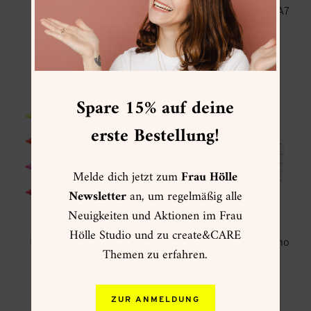
Bastelkarton Neon
Kartenset Neon C7/A7
10,90
€
5,80
€
Enthält 19% MwSt.
Enthält 19% MwSt.
zzgl.
Versand
zzgl.
Versand
Spare 15% auf deine
erste Bestellung!
Melde dich jetzt zum
Frau Hölle
Newsletter
an, um regelmäßig alle
Neuigkeiten und Aktionen im Frau
Hölle Studio und zu create&CARE
Uni POSCA PC-5M (4
Kartenset Cappuccino
Themen zu erfahren.
Farben)
C7/A7
5,50
€
4,99
€
Enthält 19% MwSt.
Enthält 19% MwSt.
zzgl.
Versand
zzgl.
Versand
ZUR ANMELDUNG