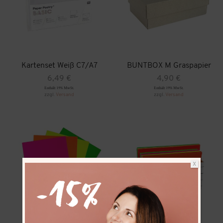
Kartenset Weiß C7/A7
BUNTBOX M Graspapier
6,49
€
4,90
€
Enthält 19% MwSt.
Enthält 19% MwSt.
zzgl.
Versand
zzgl.
Versand
X