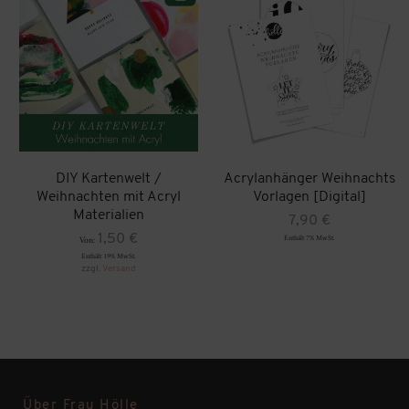
DIY Kartenwelt /
Acrylanhänger Weihnachts
Weihnachten mit Acryl
Vorlagen [Digital]
Materialien
7,90
€
1,50
€
Enthält 7% MwSt.
Von:
Enthält 19% MwSt.
zzgl.
Versand
Über Frau Hölle