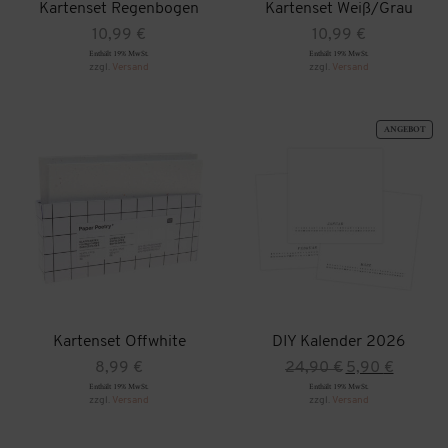
Kartenset Regenbogen
Kartenset Weiß/Grau
10,99
€
10,99
€
Enthält 19% MwSt.
Enthält 19% MwSt.
zzgl.
Versand
zzgl.
Versand
PRO
ANGEBOT
IM
ANG
Kartenset Offwhite
DIY Kalender 2026
Ursprünglicher
Aktueller
8,99
€
24,90
€
5,90
€
Preis
Preis
Enthält 19% MwSt.
Enthält 19% MwSt.
war:
ist:
zzgl.
Versand
zzgl.
Versand
24,90 €
5,90 €.