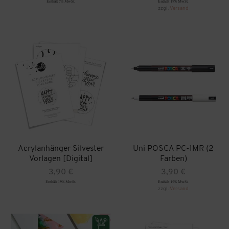
Enthält 7% MwSt.
Enthält 19% MwSt.
bis
zzgl.
Versand
2,50 €
Acrylanhänger Silvester
Uni POSCA PC-1MR (2
Vorlagen [Digital]
Farben)
3,90
€
3,90
€
Enthält 19% MwSt.
Enthält 19% MwSt.
zzgl.
Versand