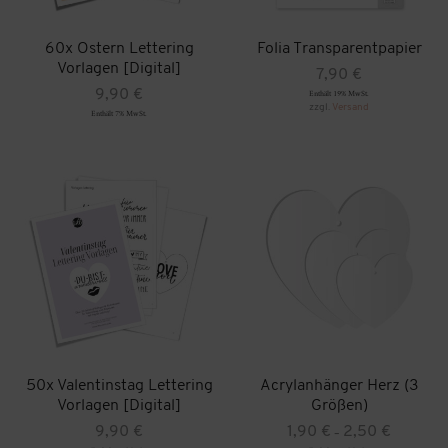
60x Ostern Lettering
Folia Transparentpapier
Vorlagen [Digital]
7,90
€
9,90
€
Enthält 19% MwSt.
zzgl.
Versand
Enthält 7% MwSt.
50x Valentinstag Lettering
Acrylanhänger Herz (3
Vorlagen [Digital]
Größen)
Preisspanne:
9,90
€
1,90
€
2,50
€
–
1,90 €