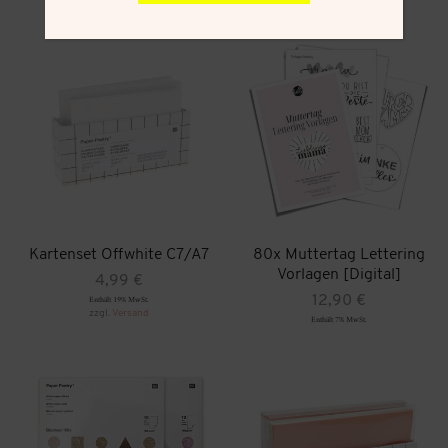
Kartenset Offwhite C7/A7
80x Muttertag Lettering
Vorlagen [Digital]
4,99
€
Enthält 19% MwSt.
12,90
€
zzgl.
Versand
Enthält 7% MwSt.