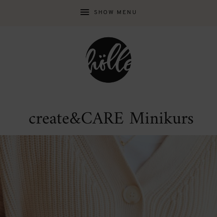
SHOW MENU
create&CARE Minikurs