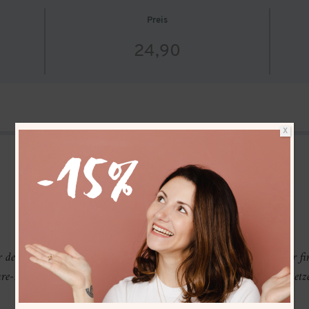
Preis
24,90
X
7-Tage-Minikurs
r dein Vertrauen und den Kauf des create&CARE Minikurs
. Hier f
are-Einheiten, die du von Tag 1-7 in deinem eigenen Tempo umsetz
Alltag integrieren kannst.