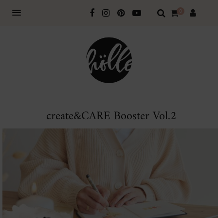
0
create&CARE Booster Vol.2