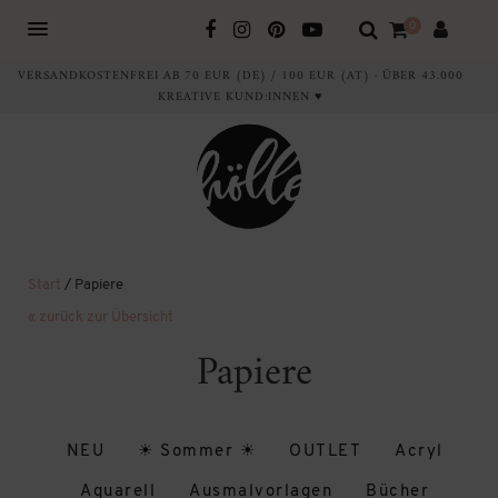
0
VERSANDKOSTENFREI AB 70 EUR (DE) / 100 EUR (AT) · ÜBER 43.000
KREATIVE KUND:INNEN ♥
Start
/ Papiere
« zurück zur Übersicht
Papiere
NEU
☀ Sommer ☀
OUTLET
Acryl
Aquarell
Ausmalvorlagen
Bücher