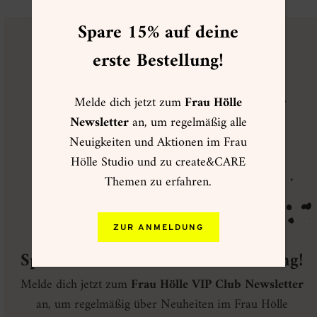
weist
mehrere
Spare 15% auf deine
Varianten
auf.
erste Bestellung!
FRAU HÖLLE
VIP CLUB
Die
Optionen
können
auf
Melde dich jetzt zum
Frau Hölle
der
Produktseite
Newsletter
an, um regelmäßig alle
gewählt
werden
Neuigkeiten und Aktionen im Frau
Hölle Studio und zu create&CARE
Themen zu erfahren.
ZUR ANMELDUNG
Spare 15% auf deine erste Bestellung!
Melde dich jetzt zum
Frau Hölle VIP Club Newsletter
an, um regelmäßig über Neuheiten im Frau Hölle