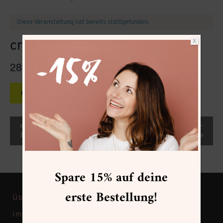
Diese Veranstaltung hat bereits stattgefunden.
X
create&CARE Day Retreat
28.09.2024
10:00
16:00
@
–
CEST
MEHR INFOS
Veranstaltung-
«
After-Work Ausmalen
create&CARE After-
Navigation
& Entspannen
Work
»
Spare 15% auf deine
erste Bestellung!
Über Frau Hölle
Impressum