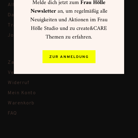
Melde dich jetzt zum
Frau Hölle
Allgemeine Geschäftsbedingungen
Newsletter
an, um regelmäßig alle
Datenschutz
Neuigkeiten und Aktionen im Frau
Transparenz bei Frau Hölle
Hölle Studio und zu create&CARE
Themen zu erfahren.
Jobs
ZUR ANMELDUNG
Zahlungsweisen
Versand & Rückversand
Widerruf
Mein Konto
Warenkorb
FAQ