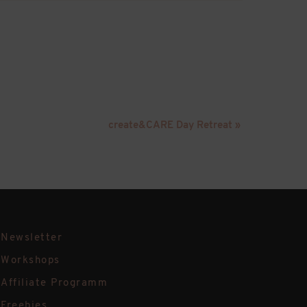
create&CARE Day Retreat
»
Newsletter
Workshops
Affiliate Programm
Freebies