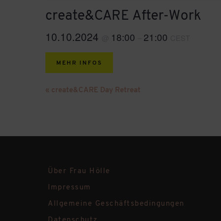
create&CARE After-Work
10.10.2024
18:00
21:00
@
–
CEST
MEHR INFOS
Veranstaltung-
«
create&CARE Day Retreat
Navigation
Über Frau Hölle
Impressum
Allgemeine Geschäftsbedingungen
Datenschutz