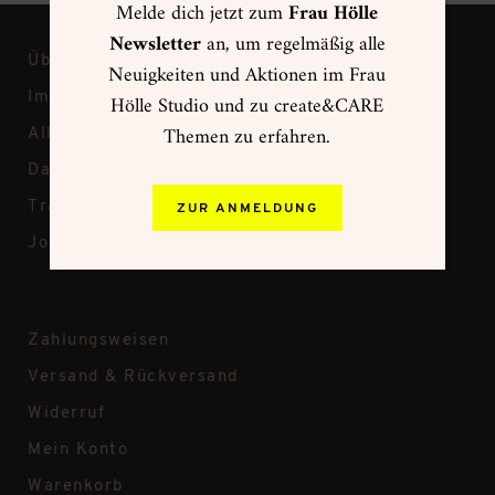
Melde dich jetzt zum
Frau Hölle
Newsletter
an, um regelmäßig alle
Über Frau Hölle
Neuigkeiten und Aktionen im Frau
Impressum
Hölle Studio und zu create&CARE
Themen zu erfahren.
Allgemeine Geschäftsbedingungen
Datenschutz
Transparenz bei Frau Hölle
ZUR ANMELDUNG
Jobs
Zahlungsweisen
Versand & Rückversand
Widerruf
Mein Konto
Warenkorb