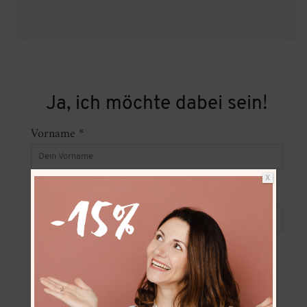
Ja, ich möchte dabei sein!
Vorname *
X
E-Mail-Adresse *
*
Mit deiner Anmeldung bestätigst du, dass du
Infomationen zu Produkten von Frau Hölle
erhalten möchtest und, dass die von dir