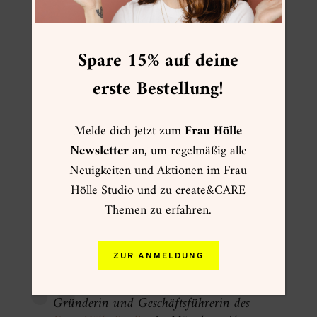
angegebenen Informationen an MailChimp zur
Verarbeitung in Übereinstimmung mit deren
Datenschutzrichtlinien
und
Bedingungen
Spare 15% auf deine
weitergegeben werden.
erste Bestellung!
Melde dich jetzt zum
Frau Hölle
Newsletter
an, um regelmäßig alle
* Pflichtfeld
Neuigkeiten und Aktionen im Frau
Hölle Studio und zu create&CARE
Themen zu erfahren.
ZUR ANMELDUNG
Ich bin
Tanja alias
Frau Hölle
und die
Gründerin und Geschäftsführerin des