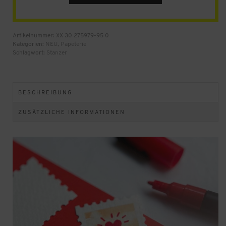
join
the
waitlist
for
Artikelnummer:
XX 30 275979-95 0
this
Kategorien:
NEU
,
Papeterie
product
Schlagwort:
Stanzer
BESCHREIBUNG
ZUSÄTZLICHE INFORMATIONEN