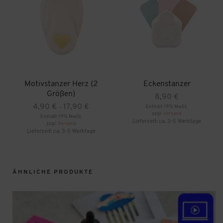
Motivstanzer Herz (2
Eckenstanzer
Größen)
8,90
€
Preisspanne:
4,90
€
17,90
€
Enthält 19% MwSt.
–
zzgl.
Versand
4,90 €
Enthält 19% MwSt.
Lieferzeit: ca. 3-5 Werktage
zzgl.
Versand
bis
Lieferzeit: ca. 3-5 Werktage
17,90 €
Dieses
Produkt
weist
mehrere
ÄHNLICHE PRODUKTE
Varianten
auf.
Die
Optionen
können
auf