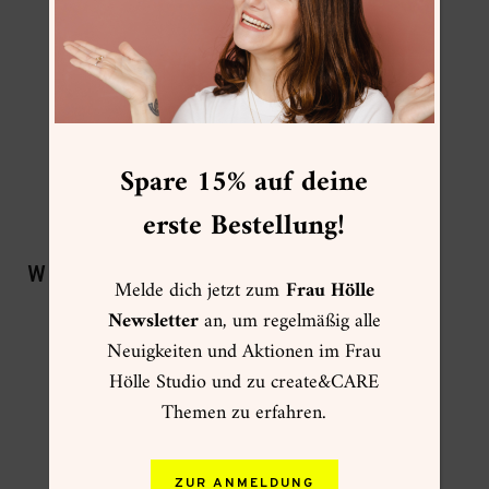
Stanzzange Kreis
Folia Glitter Tape
Kraftpapierblock
Folia Bastelschere
Papierschneider Mini
Spare 15% auf deine
Sakura Pigma Micro 02
erste Bestellung!
WEITERE STANZEN:
Melde dich jetzt zum
Frau Hölle
Newsletter
an, um regelmäßig alle
Neuigkeiten und Aktionen im Frau
Hölle Studio und zu create&CARE
Themen zu erfahren.
ZUR ANMELDUNG