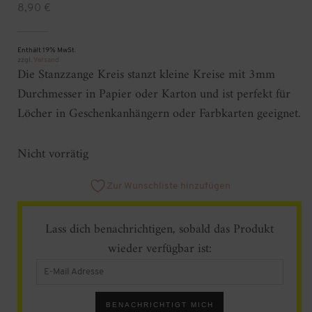
8,90
€
Enthält 19% MwSt.
zzgl.
Versand
Die Stanzzange Kreis stanzt kleine Kreise mit 3mm
Durchmesser in Papier oder Karton und ist perfekt für
Löcher in Geschenkanhängern oder Farbkarten geeignet.
Nicht vorrätig
Zur Wunschliste hinzufügen
Lass dich benachrichtigen, sobald das Produkt
wieder verfügbar ist:
Enter
your
email
address
BENACHRICHTIGT MICH
to