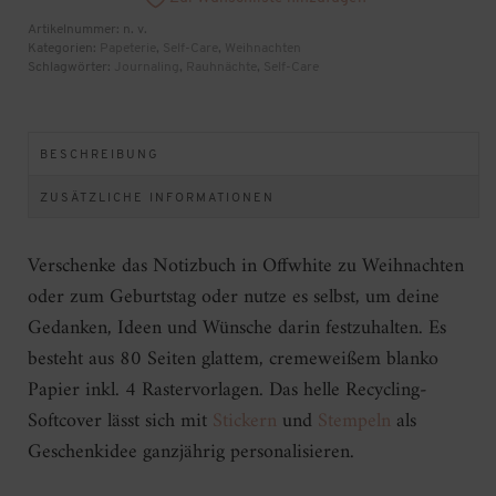
Artikelnummer:
n. v.
Kategorien:
Papeterie
,
Self-Care
,
Weihnachten
Schlagwörter:
Journaling
,
Rauhnächte
,
Self-Care
BESCHREIBUNG
ZUSÄTZLICHE INFORMATIONEN
Verschenke das Notizbuch in Offwhite zu Weihnachten
oder zum Geburtstag oder nutze es selbst, um deine
Gedanken, Ideen und Wünsche darin festzuhalten. Es
besteht aus 80 Seiten glattem, cremeweißem blanko
Papier inkl. 4 Rastervorlagen. Das helle Recycling-
Softcover lässt sich mit
Stickern
und
Stempeln
als
Geschenkidee ganzjährig personalisieren.