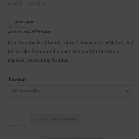
Preisspanne:
–
6,50
€
10,50
€
6,50 €
Enthält 19% MwSt.
bis
zzgl.
Versand
Lieferzeit: ca. 3-5 Werktage
10,50 €
Das Notizbuch Offwhite ist in 2 Formaten erhältlich, hat
80 blanko Seiten und eignet sich perfekt für deine
tägliche Journaling-Routine.
Format
Notizbuch
IN DEN WARENKORB
Offwhite
Menge
Zur Wunschliste hinzufügen