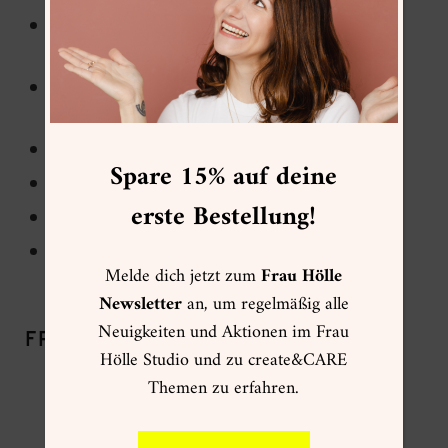
Farbe/Material Papier: Cremeweiß, 100 g/m²
Bambuspapier
Farbe/Material Einband: Cremeweiß, 320 g/m²
Recyclingpapier
80 Blatt blanko
Spare 15% auf deine
mit goldener Hot-Foil-Veredelung “Notes”
erste Bestellung!
mit 4 Rastervorlagen
für Lettering und (Bullet) Journaling geeignet
Melde dich jetzt zum
Frau Hölle
Newsletter
an, um regelmäßig alle
Neuigkeiten und Aktionen im Frau
FRAU HÖLLE EMPFEHLUNG:
Hölle Studio und zu create&CARE
Themen zu erfahren.
Das hübsche Notizbuch in Offwhite