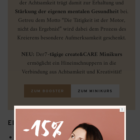
der Achtsamkeit trägt damit zur Erhaltung und
Stärkung der eigenen mentalen Gesundheit
bei.
Getreu dem Motto “Die Tätigkeit ist der Motor,
nicht das Ergebnis!” wird dabei dem Prozess des
Kreierens besondere Aufmerksamkeit geschenkt.
NEU:
Der
7-tägige create&CARE Minikurs
ermöglicht ein Hineinschnuppern in die
Verbindung aus Achtsamkeit und Kreativität!
ZUM BOOSTER
ZUM MINIKURS
X
EIGENSCHAFTEN:
Formate: Groß (15x20cm), Klein (9×12,8cm)