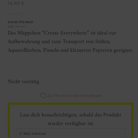
14,90
€
Enthält 19% MwSt.
zzgl.
Versand
Das Mäppchen “Create Everywhere” ist ideal zur
Aufbewahrung und zum Transport von Stiften,
Aquarellfarben, Pinseln und kleineren Papieren geeignet.
Nicht vorrätig
Zur Wunschliste hinzufügen
Lass dich benachrichtigen, sobald das Produkt
wieder verfügbar ist:
Enter
your