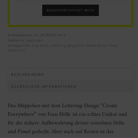
email
address
BENACHRICHTIGT MICH
to
join
the
waitlist
for
Artikelnummer:
HL 30 185162-06 5
this
Kategorie:
Deaktiviert
product
Schlagwörter:
Frau Hölle
,
Lettering
,
Mäppchen
,
Mixed Media
,
Textil
,
Watercolor
BESCHREIBUNG
ZUSÄTZLICHE INFORMATIONEN
Das Mäppchen mit dem Lettering-Design “Create
Everywhere” von Frau Hölle ist ein echtes Unikat und
für die sichere Aufbewahrung deiner einzelnen Stifte
und Pinsel gedacht. Aber auch auf Reisen ist das