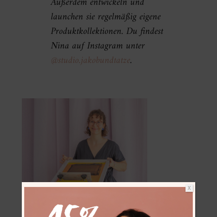
Außerdem entwickeln und
launchen sie regelmäßig eigene
Produktkollektionen. Du findest
Nina auf Instagram unter
@studio.jakobundtatze
.
X