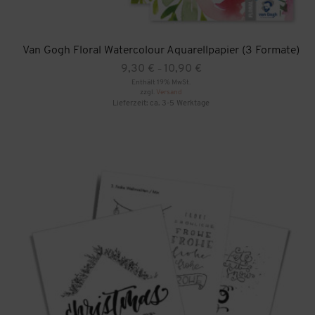
Van Gogh Floral Watercolour Aquarellpapier (3 Formate)
Preisspanne:
9,30
€
10,90
€
–
9,30 €
Enthält 19% MwSt.
zzgl.
Versand
bis
Lieferzeit: ca. 3-5 Werktage
10,90 €
Dieses
Produkt
weist
mehrere
Varianten
auf.
Die
Optionen
können
auf
der
Produktseite
gewählt
werden