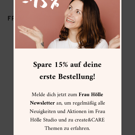
FRAU HÖLLE EMPFEHLUNG:
“Create Everywhere” ist das Revival
meines “Letter Lover” Stiftemäppchens
und in vielerlei Hinsicht eine
Spare 15% auf deine
zeitgemäße Weiterentwicklung davon –
erste Bestellung!
denn mittlerweile bewahre ich nicht
nur (Lettering-)Stifte darin auf
Melde dich jetzt zum
Frau Hölle
sondern auch alle Aquarell- und
Newsletter
an, um regelmäßig alle
Mixed Media-Materialien für
Neuigkeiten und Aktionen im Frau
unterwegs. Das Mäppchen hat also
Hölle Studio und zu create&CARE
nicht nur ein Design- sondern auch
Themen zu erfahren.
ein Funktionsupdate (inkl. mehr