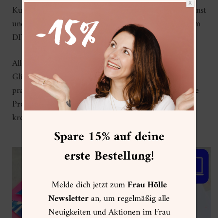
X
Kunstwerke mit Acrylfarben auf Papier gestalten kannst
und wie du diese später wiederverwenden kannst, um
DIY Glückwunschkarten zu basteln.
Alle Materialien, die du für die Gestaltung von
Glückwunschkarten benötigst, findest du in diesem
praktischen Bundle. Lege einfach mit einem Klick alle
Produkte in den Warenkorb und freue dich auf dein
kreatives Materialpaket!
Spare 15% auf deine
erste Bestellung!
Melde dich jetzt zum
Frau Hölle
Newsletter
an, um regelmäßig alle
Neuigkeiten und Aktionen im Frau