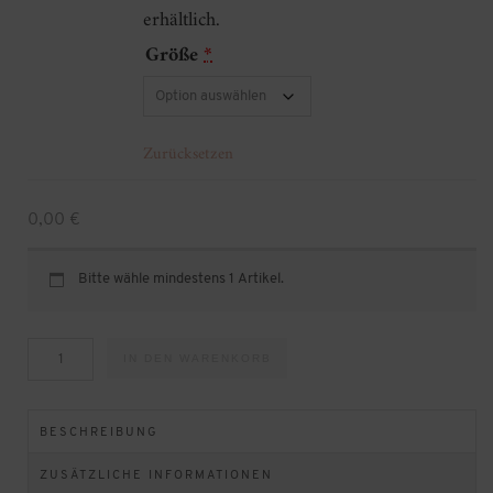
erhältlich.
Größe
*
Zurücksetzen
0,00
€
Bitte wähle mindestens 1 Artikel.
DIY
IN DEN WARENKORB
Kartenwelt
/
Glückwünsche
mit
Acryl
BESCHREIBUNG
Materialien
Menge
ZUSÄTZLICHE INFORMATIONEN