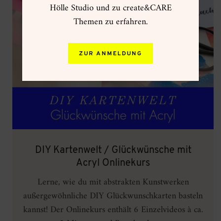
Hölle Studio und zu create&CARE
Themen zu erfahren.
ZUR ANMELDUNG
DIY Kartenwelt / Glückwünsche mit
Acryl Onlinekurs
Lerne, wie du mit abstrakten Kunstwerken
außergewöhnliche DIY Glückwunschkarten basteln
kannst! Der Onlinekurs enthält 6 Einzelvideos à ca.