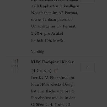
Neon
12 Klappkarten in knalligen
C7/A7
Neonfarben im A7 Format,
Menge
sowie 12 dazu passende
Umschläge im C7 Format.
pro Artikel
5,80
€
Enthält 19% MwSt.
Vorrätig
KUM Flachpinsel Kleckse
KUM
(4 Größen)
Flachpinsel
Der KUM Flachpinsel im
Kleckse
Frau Hölle Klecks-Design
(4
hat eine flache und breite
Größen)
Pinselspitze und ist in den
Menge
Größen 2, 4, 6 und 12