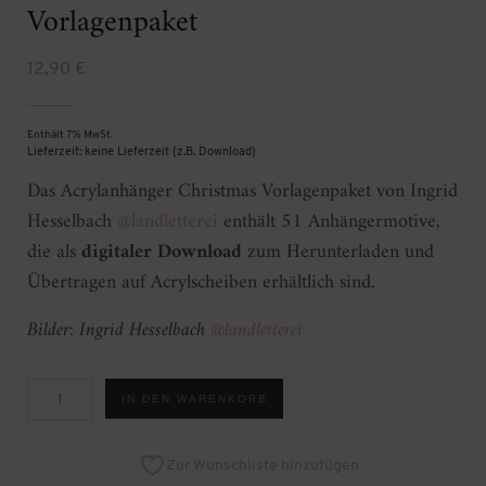
Vorlagenpaket
12,90
€
Enthält 7% MwSt.
Lieferzeit: keine Lieferzeit (z.B. Download)
Das Acrylanhänger Christmas Vorlagenpaket von Ingrid
Hesselbach
@landletterei
enthält 51 Anhängermotive,
die als
digitaler Download
zum Herunterladen und
Übertragen auf Acrylscheiben erhältlich sind.
Bilder: Ingrid Hesselbach
@landletterei
Acrylanhänger
IN DEN WARENKORB
Christmas
Vorlagenpaket
[Digital]
Menge
Zur Wunschliste hinzufügen