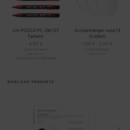
Uni POSCA PC-3M (37
Acrylanhänger rund (3
Farben)
Größen)
Preisspann
4,90
€
1,90
€
2,50
€
–
1,90 €
Enthält 19% MwSt.
Enthält 19% MwSt.
zzgl.
Versand
zzgl.
Versand
bis
Dieses
Lieferzeit: ca. 3-5 Werktage
2,50 €
Produkt
Dieses
weist
Produkt
mehrere
weist
Varianten
mehrere
auf.
ÄHNLICHE PRODUKTE
Varianten
Die
auf.
Optionen
Die
können
Optionen
auf
können
der
auf
Produktseite
der
gewählt
Produktseite
werden
gewählt
werden