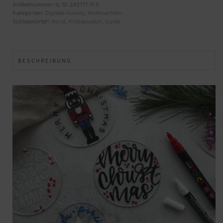
Artikelnummer:
IL 10 242771-11 5
Kategorien:
Digitale Guides
,
Weihnachten
Schlagwörter:
Acryl
,
Ambassador
,
Guide
BESCHREIBUNG