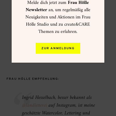
Melde dich jetzt zum
Frau Hölle
Newsletter
an, um regelmäßig alle
Neuigkeiten und Aktionen im Frau
Hölle Studio und zu create&CARE
Themen zu erfahren.
ZUR ANMELDUNG
Sakura Pen-Touch Gold
FRAU HÖLLE EMPFEHLUNG:
Ingrid Hesselbach, besser bekannt als
@landletterei
auf Instagram, ist meine
geschätzte Watercolor, Lettering und