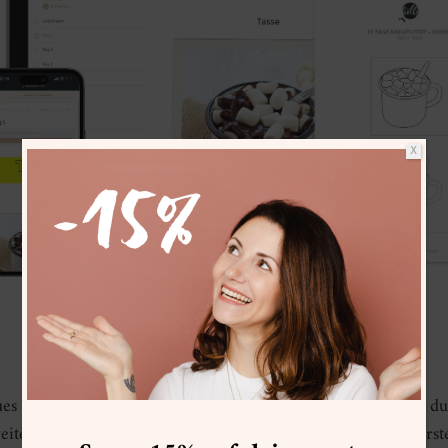
X
Was ist neu?
ues Verhalten
nach ungefähr 30 Tagen zur Routine
. Wenn du 
weiterhin dranbleibst. Mit diesem Gedanken haben wir die ers