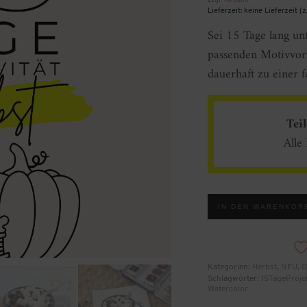
zzgl.
Versand
Lieferzeit: keine Lieferzeit (
Sei 15 Tage lang u
passenden Motivvorl
dauerhaft zu einer 
Tei
Alle
15
IN DEN WARENKOR
Tage
Kreativität
Onlineprogramm
/
Herbst
[Digital]
Kategorien:
Herbst
,
NEU
,
O
Menge
Schlagwörter:
15TageProje
Watercolor