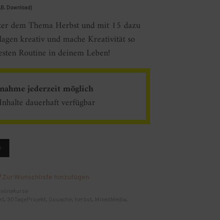
z.B. Download)
nter dem Thema Herbst und mit 15 dazu
agen kreativ und mache Kreativität so
festen Routine in deinem Leben!
lnahme jederzeit möglich
 Inhalte dauerhaft verfügbar
B
Zur Wunschliste hinzufügen
nlinekurse
kt
,
30TageProjekt
,
Gouache
,
herbst
,
MixedMedia
,