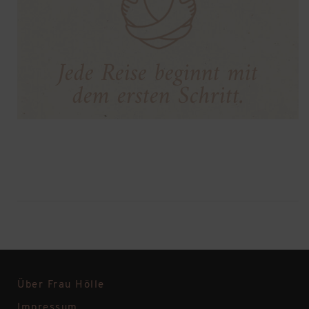
Jede Reise beginnt mit
dem ersten Schritt
.
Über Frau Hölle
Impressum