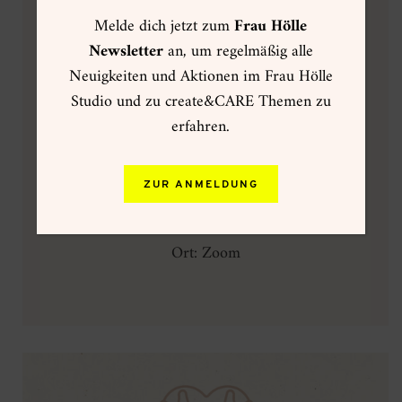
Melde dich jetzt zum
Frau Hölle
Zum
Start der Rauhnächte
findet ein Live
Newsletter
an, um regelmäßig alle
Kickoff in Zoom mit Frau Hölle statt. Falls du
Neuigkeiten und Aktionen im Frau Hölle
nicht LIVE teilnehmen kannst, wird die
Studio und zu create&CARE Themen zu
Aufnahme
hier
dauerhaft gespeichert.
erfahren.
LIVESTREAM
ZUR ANMELDUNG
Datum: Samstag, 21.12.24
Uhrzeit: 20:00-21:00 Uhr
Ort: Zoom