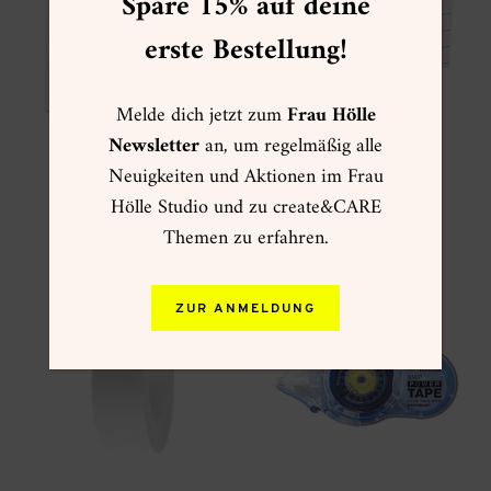
Spare 15% auf deine
erste Bestellung!
Melde dich jetzt zum
Frau Hölle
Newsletter
an, um regelmäßig alle
Glitterpapierblock (2
Kartenset Pastell
Neuigkeiten und Aktionen im Frau
Farben)
10,99
€
Hölle Studio und zu create&CARE
11,90
€
zzgl.
Versand
zzgl.
Versand
Themen zu erfahren.
Dieses
Produkt
weist
mehrere
Varianten
ZUR ANMELDUNG
auf.
Die
Optionen
können
auf
der
Produktseite
gewählt
werden