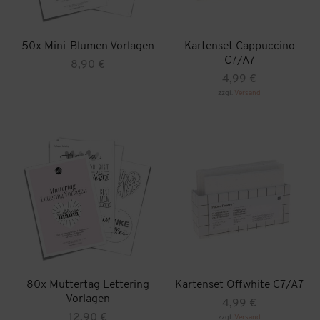
50x Mini-Blumen Vorlagen
Kartenset Cappuccino
C7/A7
8,90
€
4,99
€
zzgl.
Versand
80x Muttertag Lettering
Kartenset Offwhite C7/A7
Vorlagen
4,99
€
12,90
€
zzgl.
Versand