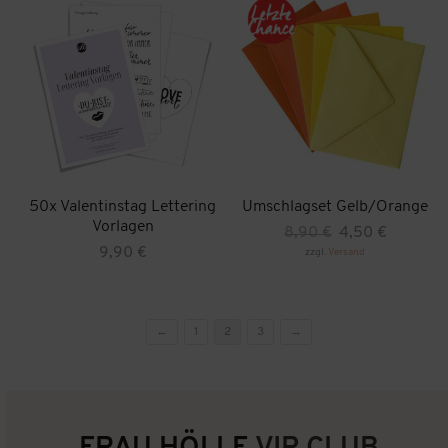
50x Valentinstag Lettering
Umschlagset Gelb/Orange
Vorlagen
Ursprünglicher
Aktueller
8,90
€
4,50
€
Preis
Preis
9,90
€
zzgl.
Versand
war:
ist:
8,90 €
4,50 €.
←
1
2
3
→