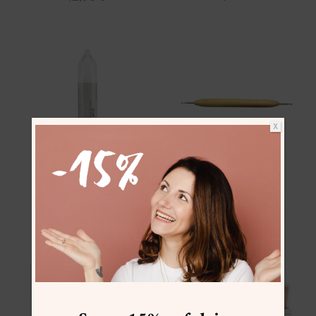
X
Bastelkleber
Prägestift
3,90
€
3,90
€
zzgl.
Versand
zzgl.
Versand