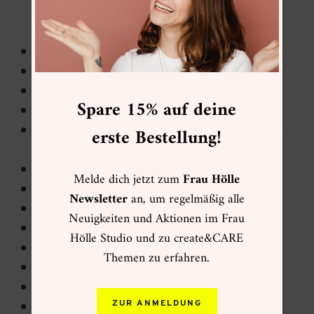
Studium im Bereich Logistik oder gleichwertige
Qualifikation
erste Erfahrung im Bereich Lagermanagement
strukturiertes und selbstständiges Arbeiten
Eigenverantwortung und -initiative
Spare 15% auf deine
Organisations­talent
Erfahrung mit WordPress, WooCommerce, Office
erste Bestellung!
Programmen von Vorteil
Anpassungsfähigkeit
Melde dich jetzt zum
Frau Hölle
Zuverlässigkeit
Newsletter
an, um regelmäßig alle
Team-Fähigkeit
Neuigkeiten und Aktionen im Frau
Spontaneität und Flexibilität
Hölle Studio und zu create&CARE
sicheres Auftreten in Instagram Storys
Themen zu erfahren.
Offenheit/Ehrlichkeit
Humor
einen gesunden Appetit
ZUR ANMELDUNG