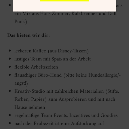
einen guten Musikgeschmack (bei uns läuft meistens
ein Mix aus Hans Zimmer, Kalkbrenner und Daft
Punk)
Das bieten wir dir:
leckeren Kaffee (aus Disney-Tassen)
lustiges Team mit Spaß an der Arbeit
flexible Arbeitszeiten
flauschiger Büro-Hund (bitte keine Hundeallergie/-
angst!)
Kreativ-Studio mit zahlreichen Materialien (Stifte,
Farben, Papier) zum Ausprobieren und mit nach
Hause nehmen
regelmäßige Team Events, Incentives und Goodies
nach der Probezeit ist eine Aufstockung auf