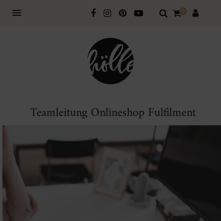
0
Teamleitung Onlineshop Fulfilment