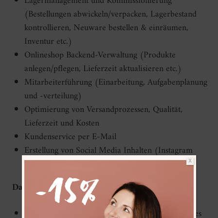
Lagermanagement und Kommissionierung
(Bestellungen abwickeln/verpacken, Lagerbestand
kontrollieren, Neuware bestellen & einräumen,
Inventur etc.)
Onlineshop Backend-Verwaltung (Produkte
anlegen/pflegen, Lieferzeit aktualisieren etc.)
Mitarbeiterführung (Einarbeitung, Aufgabenplanung
und -verteilung)
Optimierung von Versandprozessen, Qualität,
Lieferzeit und Kosten
Kundenservice per E-Mail
Erstellung von Social Media Inhalten (Instagram
Posts, Storys)
X
Das solltest du mitbringen:
erfolgreich abgeschlossenes betriebs­wirtschaft­liches