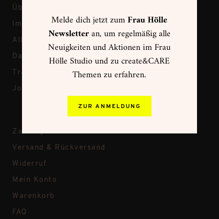
Über Frau Hölle
Melde dich jetzt zum
Frau Hölle
Impressum
Newsletter
an, um regelmäßig alle
Allgemeine Geschäftsbedingungen
Neuigkeiten und Aktionen im Frau
Datenschutz
Hölle Studio und zu create&CARE
Themen zu erfahren.
Transparenz bei Frau Hölle
Jobs
ZUR ANMELDUNG
Zahlungsweisen
Versand & Rückversand
Widerruf
Mein Konto
Warenkorb
FAQ