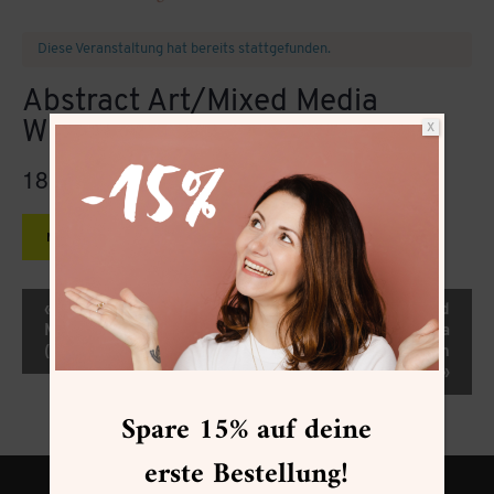
Diese Veranstaltung hat bereits stattgefunden.
Abstract Art/Mixed Media
Weihnachtskarten Workshop
X
18.11.2023
11:00
13:00
@
–
CET
MEHR INFOS »
Veranstaltung-
«
Abstract Art/Mixed
Abstract Art/Mixed
Navigation
Media Workshop
Media
(After-Work)
Weihnachtskarten
Workshop
»
Spare 15% auf deine
erste Bestellung!