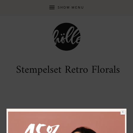
SHOW MENU
Stempelset Retro Florals
X