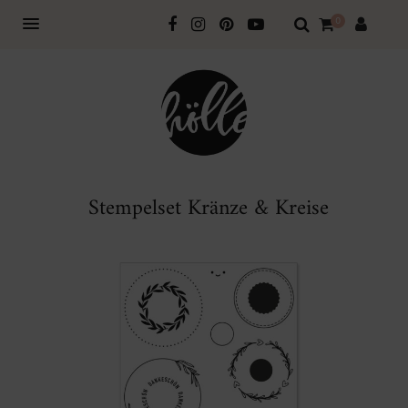
0
Stempelset Kränze & Kreise